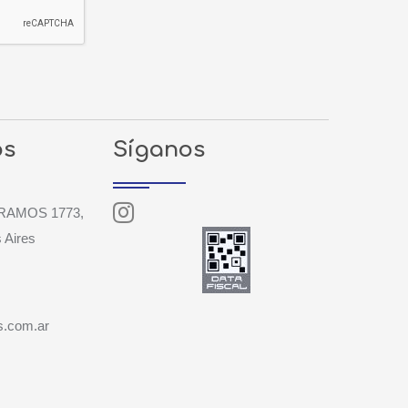
os
Síganos
RAMOS 1773,
 Aires
s.com.ar