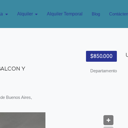
ta
Alquiler
Alquiler Temporal
Blog
Contácte
$850.000
BALCON Y
Departamento
 de Buenos Aires,