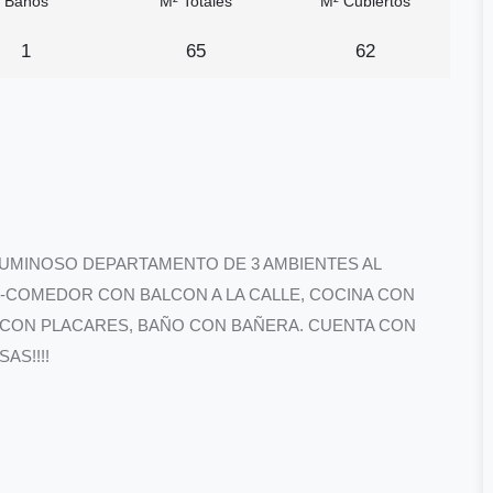
Baños
M² Totales
M² Cubiertos
1
65
62
UMINOSO DEPARTAMENTO DE 3 AMBIENTES AL
G-COMEDOR CON BALCON A LA CALLE, COCINA CON
 CON PLACARES, BAÑO CON BAÑERA. CUENTA CON
AS!!!!